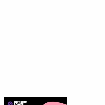
fundaciones, pueden retener la propiedad
sobre la visión, los valores y las estrategias que
guían su organización y participación. El Fondo
Poseer Nuestro Poder otorga subvenciones de
desarrollo de capacidades de uno y dos años
para proyectos que buscan aumentar la
agencia que las comunidades tienen sobre sus
organizaciones mediante el apoyo al liderazgo,
la sostenibilidad y la autorrepresentación.