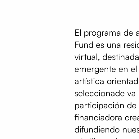
El programa de a
Fund es una resi
virtual, destinad
emergente en el 
artística orienta
seleccionade va a 
participación d
financiadora cre
difundiendo nuest