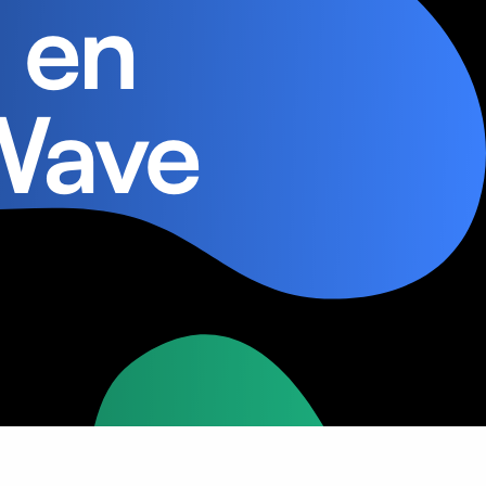
 en
 Wave